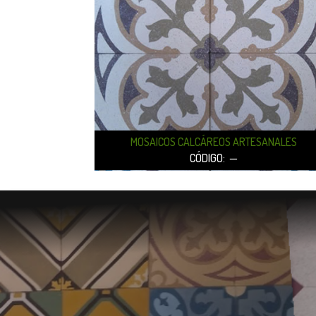
M
OSAICOS CALCÁREOS ARTESANALES
CÓDIGO: —