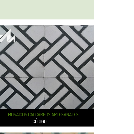
MOSAICO
MOSAICOS CALCÁREOS ARTESANALES
CÓDIGO: COLOR 029
CÓDIGO: – –