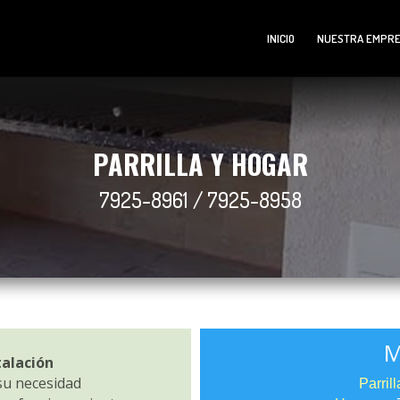
INICIO
NUESTRA EMPR
PARRILLA Y HOGAR
7925-8961 / 7925-8958
M
talación
su necesidad
Parrill